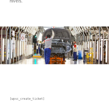
níveis.
[wpsc_create_ticket]