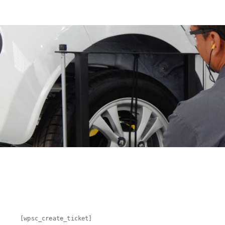
[wpsc_create_ticket]