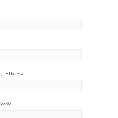
e
eço + Número
ficação