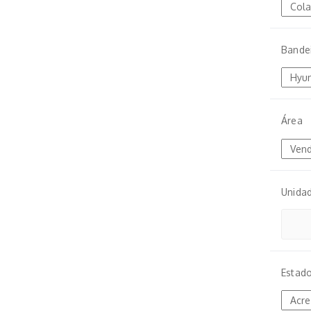
Bande
Área
Unida
Estad