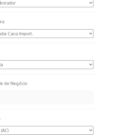
ira
de de Negócio
o