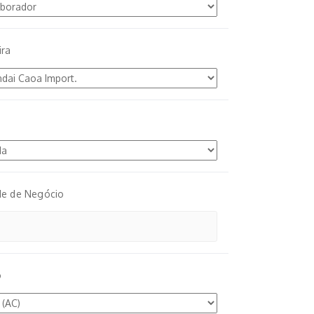
ira
de de Negócio
o