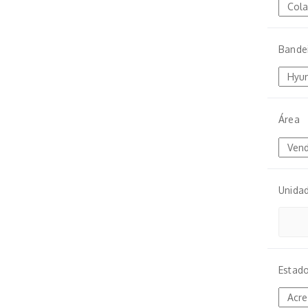
Bande
Área
Unida
Estad