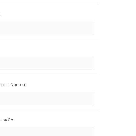
e
eço + Número
ficação